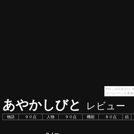
[PR] この広告は
ホームページを更新
あやかしびと
レビュー
物語
９０点
人物
９０点
機能
８０点
絵