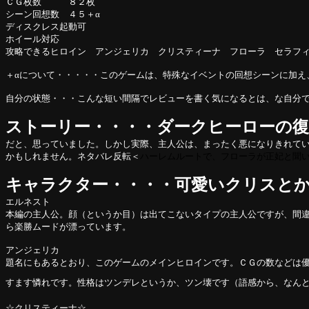
ＣＧ枚数 ８２枚
シーン回想数 ４５＋α
ディスクレス起動可
ホイール対応
攻略できるヒロイン アンジェリカ クリスティーナ フローラ セラフ
＋αについて・・・・・このゲームは、特殊なイベントの回想シーンに加え
自分の状態・・・こんな短い間隔でレビューを書く気になるとは、な自分
ストーリー・・・・ダークヒーローの復
だと、思っていました。しかし実際、主人公は、まったく悪になりきれて
かもしれません。ネタバレ反転＜
ハーレムルートで、フローラが正妃と聞
キャラクター・・・・可愛いクリスと
エルネスト
本編の主人公。顔（というか目）は出てこないタイプの主人公ですが、間
ら楽勝ムードが漂っています。
アンジェリカ
題名にもあるとおり、このゲームのメインヒロインです。ＣＧの数などは
すます憐れです。性格はツンデレというか、ツン壊です（語感から、なん
☆クリスティーナ☆