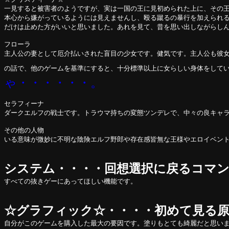
一見すると被害者のようですが、実は一国の王に見初められた上に、その
本心から嫌がっているようには見えませんし、殴る蹴るの暴行を加えられ
だけは止めた方がいいと思いました。あれを見て、昔を思い出しながらし
フローラ
主人公の妻として厄介払いされた盲目の少女です。健気です。主人公も彼
の話で、他のゲームを基準にすると、十分標準以上に女らしい身体をして
ゃ・・・・・・。
セラフィーナ
ダークエルフの戦士です。トラウマ持ちの変態ツンデレで、中々の良キャ
その他の人物
いる意味が微妙に不明な陰険エルフ野郎や存在感皆無な王様やエロイベン
システム・・・・回想選択に戻るコマ
すべての抜きゲーにあってほしい機能です。
☆グラフィック☆・・・・初めて見る
自分がこのゲームを購入した最大の要因です。塗りもとても綺麗だと思い