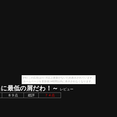
[PR] この広告は3ヶ月以上更新がないため表示されています。
ホームページを更新後24時間以内に表示されなくなります。
当に最低の屑だわ！～
レビュー
８９点
総評
７４点