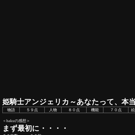
姫騎士アンジェリカ～あなたって、本
物語
５９点
人物
８０点
機能
７０点
絵
＜hakuの感想＞
まず最初に・・・・