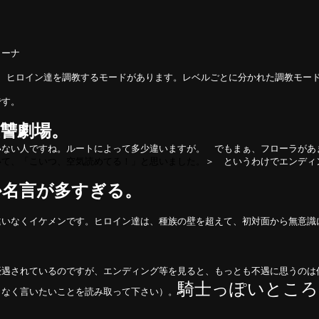
ィーナ
、ヒロイン達を調教するモードがあります。レベルごとに分かれた調教モー
です。
讐劇場。
いない人ですね。ルートによって多少違いますが。 でもまぁ、フローラがあ
いて、「こいつ、空気読めてる！」と思いました。
＞ というわけでエンディ
か名言が多すぎる。
違いなくイケメンです。ヒロイン達は、種族の壁を超えて、初対面から無意識
優遇されているのですが、エンディング等を見ると、もっとも不遇に思うのは
騎士っぽいところ
となく言いたいことを読み取って下さい）。