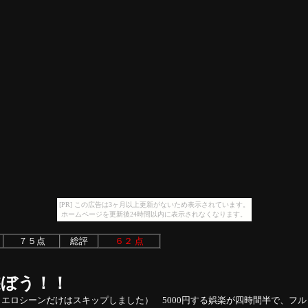
[PR] この広告は3ヶ月以上更新がないため表示されています。
ホームページを更新後24時間以内に表示されなくなります。
７５点
総評
６２ 点
遊ぼう！！
エロシーンだけはスキップしました） 5000円する娯楽が四時間半で、フ