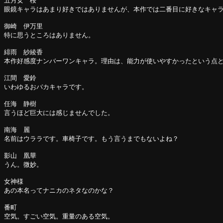
五月女 桜
眼鏡キャラはあまり好きではありませんが、本作では二番目に好きなキャ
御崎 伊万里
特に思うところはありません。
緋雨 紗綾香
本作好感度ナンバーワンキャラ。理由は、能力が使いやすかったという点
江間 愛鈴
いわゆるおバカキャラです。
任海 静樹
言うほど巨大には感じませんでした。
南海 麗
名前はウララです。車椅子です。もう言うまでもないよね？
影山 凰華
うん。微妙。
女神様
あの本名ってナニカのネタなのかな？
番町
空気。すごい空気。重量のある空気。