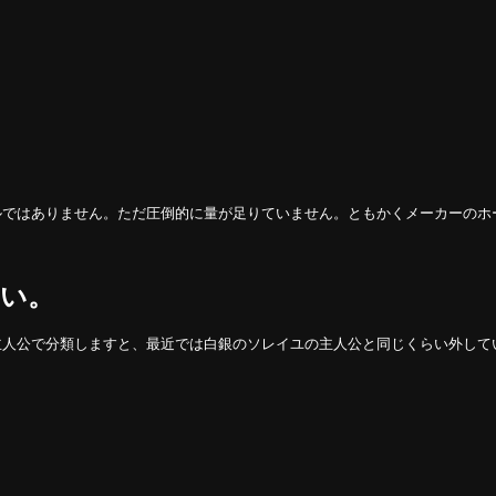
。
ルではありません。ただ圧倒的に量が足りていません。ともかくメーカーのホ
ない。
主人公で分類しますと、最近では白銀のソレイユの主人公と同じくらい外して