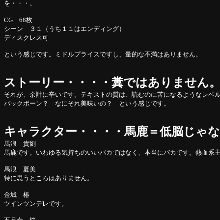
を・・・。
CG 68枚
シーン ３１（うち１１はエンディング）
ディスクレス可
という感じです。ミドルプライスですし、量的な不満はありません。
ストーリー・・・・糞ではありません
それが、余計に辛いです。テキストの質は、読むのに苦になるようなレベ
バックボーン？ なにそれ美味いの？ という感じです。
キャラクター・・・・馬鹿＝低脳じゃ
馬浪 貴劉
馬鹿です。いわゆる気持ちのいいバカではなく、本当にバカです。熱血系
馬浪 夏美
特に思うところはありません。
金城 椿
ツインツンデレです。