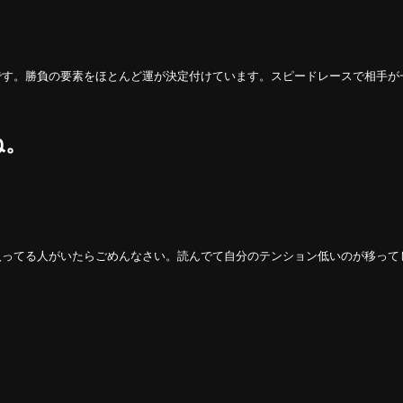
。
です。勝負の要素をほとんど運が決定付けています。スピードレースで相手が
ね。
入ってる人がいたらごめんなさい。読んでて自分のテンション低いのが移って