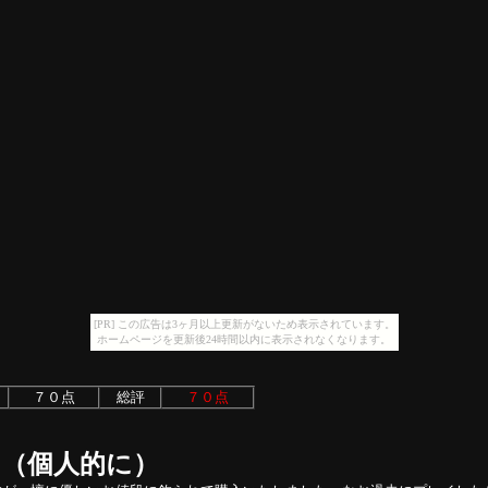
[PR] この広告は3ヶ月以上更新がないため表示されています。
ホームページを更新後24時間以内に表示されなくなります。
７０点
総評
７０点
（個人的に）