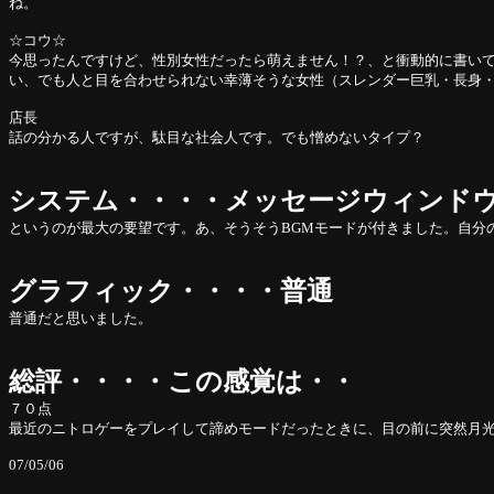
ね。
☆コウ☆
今思ったんですけど、性別女性だったら萌えません！？、と衝動的に書い
い、でも人と目を合わせられない幸薄そうな女性（スレンダー巨乳・長身
店長
話の分かる人ですが、駄目な社会人です。でも憎めないタイプ？
システム・・・・メッセージウィンド
というのが最大の要望です。あ、そうそうBGMモードが付きました。自分
グラフィック・・・・普通
普通だと思いました。
総評・・・・この感覚は・・
７０点
最近のニトロゲーをプレイして諦めモードだったときに、目の前に突然月
07/05/06