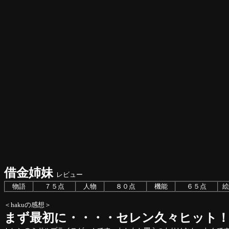
借金姉妹
レビュー
物語
７５点
人物
８０点
機能
６５点
絵
＜hakuの感想＞
まず最初に・・・・セレン久々ヒット！