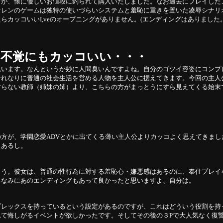
が、懐に優しいお値段に釣られて購入いたしました。なお過去にプレイした
セレンのゲームは独特の使いづらいシステムと羞恥に重きを置いた凌辱シナリ
らカッコいいI,veのオープニングがありません。(エンディングはありまし
に不覚にもカッコいい・・・
思います。なんというか妙に人間臭いんですよね。自分のゴツイ容姿にコンプ
それなりに普通の社会生活を営める人物を主人公に据えてきます。今回の主人
すらない教師（姉妹の姉）より、こちらの方がまっとうにすら見えてくる始末
方が、学園恋愛ADVとかに出てくる薄い主人公よりカッコよく思えてきま
もあるし。
ょう。彼女は、普通の性行為に対する羞恥心・嫌悪感はあるのに、奉仕プレイ
ちなみにあのエンディングもあって良かったと思いますよ、自分は。
プレックスを持っているという設定があるのですが、これはどういう役割を持
て悔しがるイベントが欲しかったです。そしてその後の３Pで大人気なく復