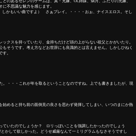
ことのあるセレンのゲームは、真・兄嫁、OL姉妹、燐月、ふたりの兄嫁、
オに不思議な魅力を感じます。
た。しかもいい曲ですよ） さぁプレイ。・・・・おぉ、ナイスエロス。そし
レックスを持っていたり、金持ちだけど頭の上がらない祖父とかがいたり。
公もそうです。考え方などお世辞にも良識的とは言えません。しかしひねく
です。
した。・・・これが年を取るということなのですね。上でも書きましたが、現
を始めると持ち前の面倒見の良さを思わず発揮してしまい、いつのまにか熱
っていたのでしょうか？ ロリっぽいことを強調したかったのでしょう
讐とかして欲しかった。どうせ威厳なんて一ミリグラムもなさそうですし