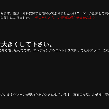
てみます。性別・年齢に関する描写ってありましたっけ？ ゲーム起動して調
・白髪）になりました。
何人たりともこの聖域は侵させませんよ？
ウ大きくして下さい。
の知る限り初めてです。エンディングをエンドレスで聞いてたらアッパーに
光のカルネヴァーレが現れたあのときに似ている！ 真面目な話、お値段も安