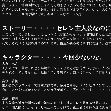
セレンのミドルプライスゲームです。もともと買うつもりはなかったんです
妻ミックス、連鎖病棟です。そろそろ飽きようよって感じですね。しかし
さてインストール。そして起動。うわ。流石ミドルプライス。いつものやた
てクリアー。今回は早いです。本当にこんなペースです。
ストーリー・・・・セレン主人公なの
と思ってしまいました。いえセレンには以前からそういう傾向はあったと
ゲームの主人公としてはどうしようもない狂人を持ってくるのではなく、
れているなりに現実を見つめています。借金があるのに具体的な返済計画
キャラクター・・・・今回少ないな。
大倉 弘之
主人公です。最近これとか姫騎士アンジェリカとか熟母喰いとかの主人公の
実を捻くれているなりに、見据えている男です。口だけじゃなくて行動力
宮森 香帆
主人公のクラスメイトで姉妹の妹です。多分こちらがメインヒロインでし
心に主人公を悦ばせている、という所がポイント高かったです。・・・・
宮森 香純
主人公達の通う学園の教師で姉妹の姉です。妹より幼く見える外見にコン
か？ 個人的には、それよりも三人で出かけて、第三者に年齢を逆に見られ